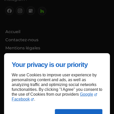
Accueil
Contactez-nous
Mentions légales
Plan du site
Your privacy is our priority
We use Cookies to improve user experience by
Haut de page
personalising content and ads, as well as
analyzing traffic and optimizing social networks
functionalities. By clicking "I Agree" you consent to
the use of Cookies from our providers
Google
Facebook
.